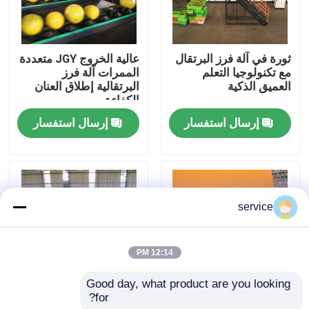
عرض الواقع الافتراضي
ثورة في آلة فرز البرتقال
عالية الخروج JGY متعددة
مع تكنولوجيا التعلم
الممرات آلة فرز
معلومات عنا
العميق الذكية
البرتقالية إطلاق العنان
الكفاءة
إرسال استفسار
إرسال استفسار
جولة في المعمل
مراقبة الجودة
service
اتصل بنا
12:14 PM
أخبار
Good day, what product are you looking 
for?
آلة تصنيف برتقالية ذات
التفتيش الخارجي
آلة فرز التمور