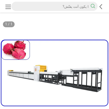
1
/
1