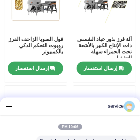
عرض الواقع الافتراضي
معلومات عنا
آلة فرز بذور عباد الشمس
فول الصويا الزاحف الفرز
ذات الإنتاج الكبير بالأشعة
روبوت التحكم الذكي
تحت الحمراء سهلة
بالكمبيوتر
جولة في المعمل
التشغيل
إرسال استفسار
إرسال استفسار
مراقبة الجودة
اتصل بنا
service
أخبار
10:06 PM
آلة فرز التمور