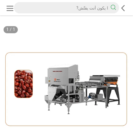
1
/
1