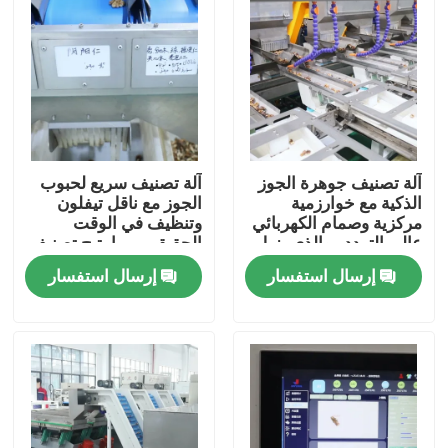
آلة تصنيف جوهرة الجوز
آلة تصنيف سريع لحبوب
الذكية مع خوارزمية
الجوز مع ناقل تيفلون
مركزية وصمام الكهربائي
وتنظيف في الوقت
عالي التردد ، والذي يزيل
الحقيقي، مما يتيح تصنيف
الملوثات ويحقق أقصى
آمن للأغذية مع سجلات
إرسال استفسار
إرسال استفسار
قدر من الغلة عند 280 ٪
تصنيف قابلة للتتبع في
360 كجم / ساعة
280 360 كجم / ساعة
مسكن
منتجات
أشرطة فيديو