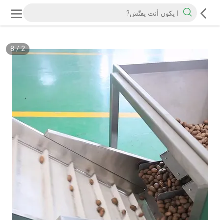
8
/
2