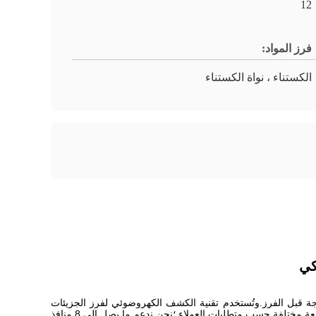
12
فرز المواد:
الكستناء ، نواة الكستناء
تُستخدم تقنية الكشف الكهروضوئي لفرز الجزيئات
بشكل عام ، آلة فرز المكسرات لدينا مع 6-20 قناة تغذية ، مصممة بشكل أساسي لسعة مختلفة حسب متطلبات العملاء ؛نحن ندعم ما يصل إلى 8 منافذ