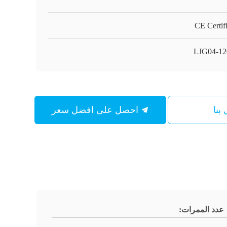
CE Certif
LJG04-1
بنا
احصل على افضل سعر
عدد الممرات: