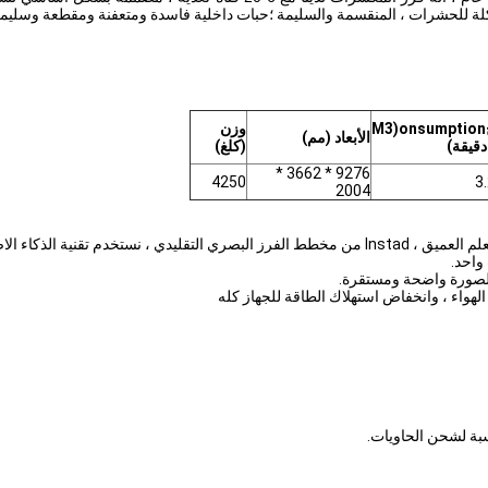
متآكلة للحشرات ، المنقسمة والسليمة ؛حبات داخلية فاسدة ومتعفنة ومقطعة وسليمة
onsumption
(M3
وزن
الأبعاد (مم)
دقيقة)
(كلغ)
9276 * 3662 *
4250
3
2004
1. استنادًا إلى تقنية الذكاء الاصطناعي جنبًا إلى جنب مع خوارزمية التعلم العميق ، Instad من مخطط 
واحد.
سبة لشحن الحاويات.