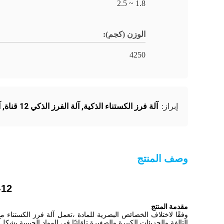
1.8 ~ 2.5
الوزن (كجم):
4250
آلة فرز الكستناء الذكية
,
آلة الفرز الذكي 12 قناة
,
آ
إبراز:
وصف المنتج
6-12 قنوات 360 درجة دوران مسح الك
مقدمة المنتج
وفقًا لاختلاف الخصائص البصرية للمادة ،
تعمل آلة فرز الكستناء مع بكر
التالفة والجزيئات الكبيرة والصغيرة تلقائيًا في المواد الحبيبية.