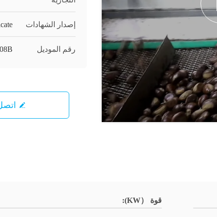
إصدار الشهادات
icate
رقم الموديل
208B
اتصل 
قوة （KW):