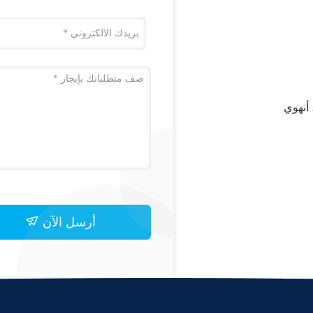
في، أنهوي
أرسل الآن