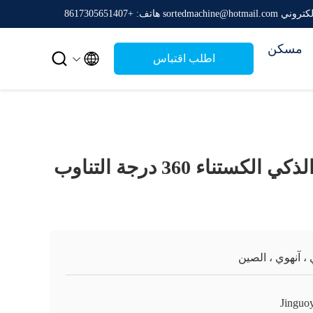
sortedmachine@hotmail.c
هاتف: +8617305651407
مسكن


اطلب اقتباس
6-12 قناة الفرز الذكي الكستناء 360 درجة التناوب
، آنهوي ، الصين
Jinguo