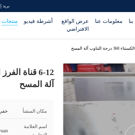
بريد إلكتروني om
نا
معلومات عنا
عرض الواقع
أشرطة فيديو
منتجات
الافتراضي
آلة المسح
مكان المنشأ
خفي 
اسم العلامة
yuan
التجارية