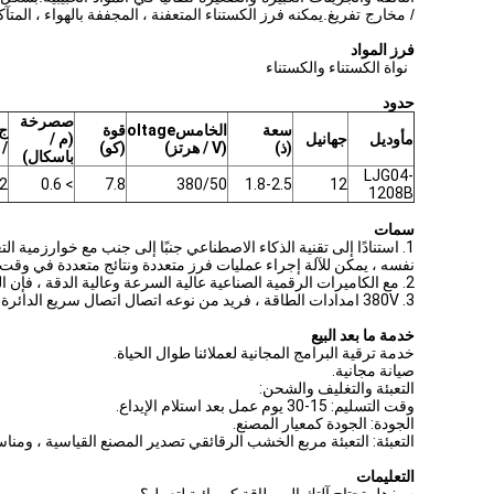
/ مخارج تفريغ.
يمكنه فرز الكستناء المتعفنة ، المجففة بالهواء ، ال
فرز المواد
نواة الكستناء والكستناء
حدود
ص
صرخة
سعة
الخامس
oltage
قوة
ج
م
أوديل
ج
هانيل
(م /
(ذ)
(V / هرتز)
(كو)
/ 
باسكال)
LJG04-
.2
> 0.6
7.8
380/50
1.8-2.5
12
1208B
سمات
نفسه ، يمكن للآلة إجراء عمليات فرز متعددة ونتائج متعددة في وقت 
2. مع الكاميرات الرقمية الصناعية عالية السرعة وعالية الدقة ، فإن الصورة واضحة ومستقرة.
3. 380V امدادات الطاقة ، فريد من نوعه اتصال اتصال سريع الدائرة الهواء ، وانخفاض استهلاك الطاقة للجهاز كله
خدمة ما بعد البيع
خدمة ترقية البرامج المجانية لعملائنا طوال الحياة.
صيانة مجانية.
التعبئة والتغليف والشحن:
وقت التسليم: 15-30 يوم عمل بعد استلام الإيداع.
الجودة: الجودة كمعيار المصنع.
التعبئة: التعبئة مربع الخشب الرقائقي تصدير المصنع القياسية ، ومنا
التعليمات