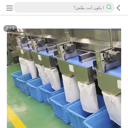
2
/
2