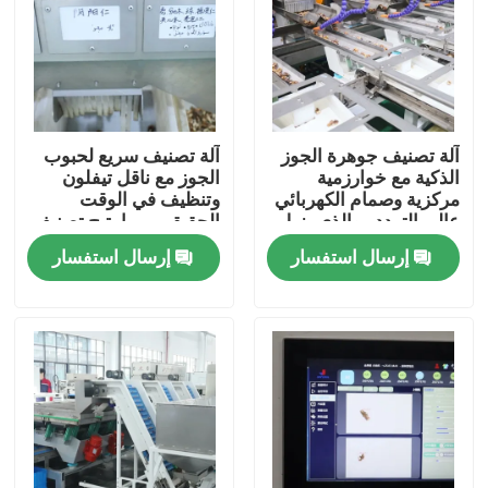
آلة تصنيف جوهرة الجوز
آلة تصنيف سريع لحبوب
الذكية مع خوارزمية
الجوز مع ناقل تيفلون
مركزية وصمام الكهربائي
وتنظيف في الوقت
عالي التردد ، والذي يزيل
الحقيقي، مما يتيح تصنيف
الملوثات ويحقق أقصى
آمن للأغذية مع سجلات
إرسال استفسار
إرسال استفسار
قدر من الغلة عند 280 ٪
تصنيف قابلة للتتبع في
360 كجم / ساعة
280 360 كجم / ساعة
مسكن
منتجات
أشرطة فيديو