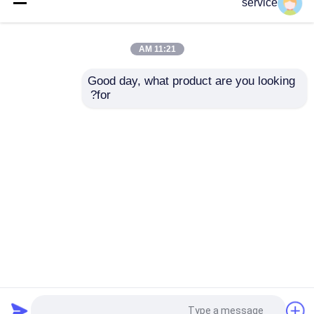
آلة قصف الجوز
الغذاء الصف الأحزمة
service
الأوتوماتيكية مع فصل
الناقل الجوز آلة القصف
غلاف النواة
380V 2 طن الإخراج
11:21 AM
افضل سعر
افضل سعر
Good day, what product are you looking 
for?
اتصل بنا
اتصل بنا
عرض المزيد
منزل
حول نا
اتصل بنا
Desktop Site
خريطة الموقع
سياسة الخصوصية
جودة
آلة فرز التمور
مصنع الصين.Copyright © 2026
Hefei Jinguoyuan Vision Technology Co., Ltd.. All