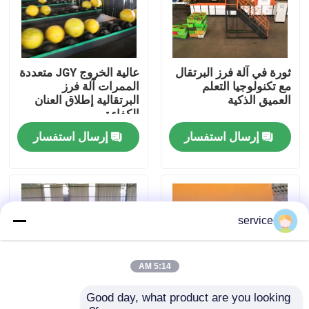
عرض الواقع الافتراضي
ثورة في آلة فرز البرتقال
عالية الخروج JGY متعددة
معلومات عنا
مع تكنولوجيا التعلم
الممرات آلة فرز
العميق الذكية
البرتقالية إطلاق العنان
الكفاءة
جولة في المعمل
إرسال استفسار
إرسال استفسار
مراقبة الجودة
اتصل بنا
service
أخبار
5:14 AM
Good day, what product are you looking 
آلة فرز التمور