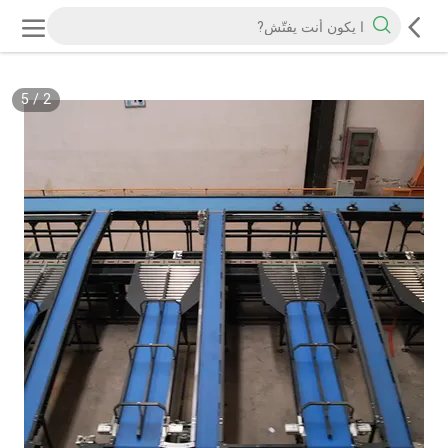
5
/
2