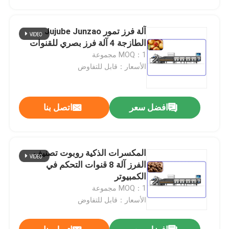
آلة فرز تمور Jujube Junzao
الطازجة 4 آلة فرز بصري للقنوات
MOQ：1 مجموعة
الأسعار：قابل للتفاوض
افضل سعر
اتصل بنا
المكسرات الذكية روبوت تصنيف
مسكن
الفرز آلة 8 قنوات التحكم في
الكمبيوتر
MOQ：1 مجموعة
منتجات
الأسعار：قابل للتفاوض
أشرطة فيديو