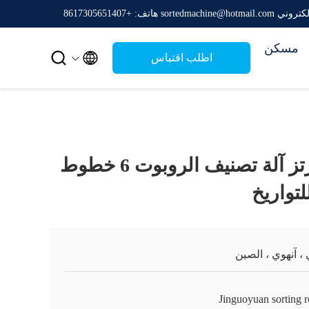
sortedmachine@hotmail.c
هاتف: +8617305651407
مسكن


اطلب اقتباس
380 فولت 50 هرتز آلة تصنيف الروبوت 6 خطوط
تواريخ
، آنهوي ، الصين
Jinguoyuan sorting r