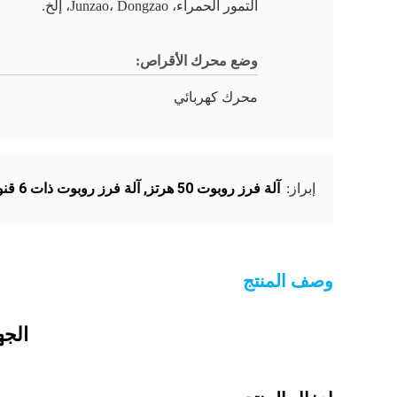
التمور الحمراء، Junzao، Dongzao، إلخ.
وضع محرك الأقراص:
محرك كهربائي
آلة فرز روبوت 50 هرتز
,
آلة فرز روبوت ذات 6 قنوات
إبراز:
وصف المنتج
الجهد ((V/Hz) 380/50 الر