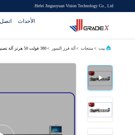
Hefei Jinguoyuan Vision Technology Co., Ltd.
الأحداث
اتصل ب
بيت
>
منتجات
>
آلة فرز التمور
>
380 فولت 50 هرتز آلة تصنيف الروبوت 6 خطوط محرك كهربائي للتواريخ