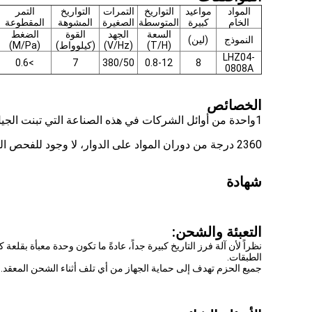
المواد
مواعيد
التواريخ
التمرات
التواريخ
التمر
الخام
كبيرة
المتوسطة
الصغيرة
المشوهة
المقطوعة
السعة
الجهد
القوة
الضغط
النموذج
(لين)
(T/H)
(V/Hz)
(كيلوواط)
(M/Pa)
LHZ04-
>0.6
7
380/50
0.8-12
8
0808A
الخصائص
1واحدة من أوائل الشركات في هذه الصناعة التي تبنت الجيل الخامس من معالجات FPGA
2360 درجة من دوران المواد على الدوار، لا وجود للفحص البصري الزاوية الميتة لتحسين دقة فرز المنتج.
شهادة