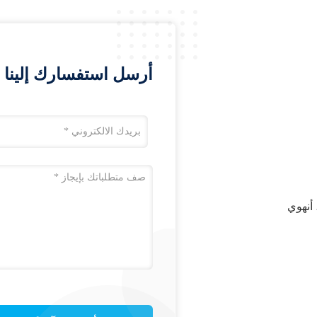
7.8KW
,
فارز المنتجات الزراعية ذات 16 قناة
المنتجات الموصى بها