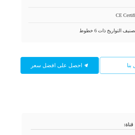
CE Certif
صنيف التواريخ ذات 6 خطوط
بنا
احصل على افضل سعر
قناة: