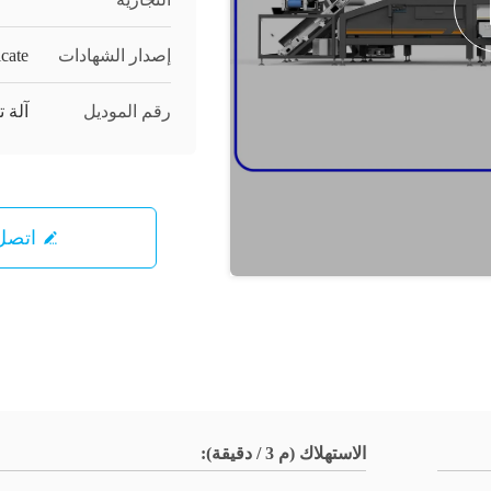
إصدار الشهادات
icate
رقم الموديل
آلة ت
اتصل 
الاستهلاك (م 3 / دقيقة):