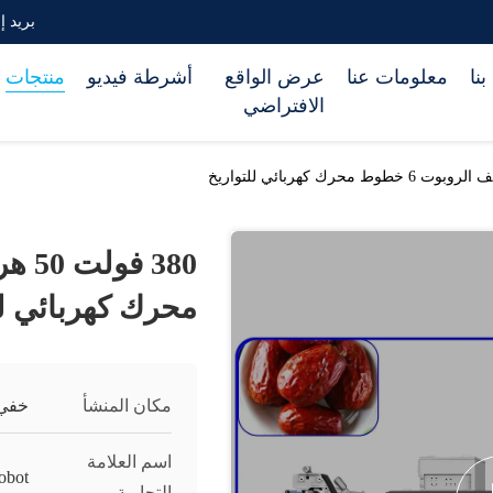
بريد إلكتروني om
نا
معلومات عنا
عرض الواقع
أشرطة فيديو
منتجات
الافتراضي
محرك كهربائي لل
مكان المنشأ
خفي 
اسم العلامة
obot
التجارية