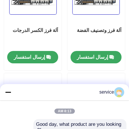
عرض الواقع الافتراضي
آلة فرز وتصنيف الفضة
آلة فرز الكسر الدرجات
معلومات عنا
جولة في المعمل
إرسال استفسار
إرسال استفسار
مراقبة الجودة
اتصل بنا
service
أخبار
8:13 AM
Good day, what product are you looking 
آلة فرز التمور