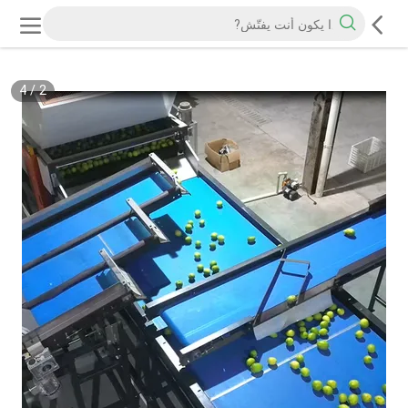
4
/
2