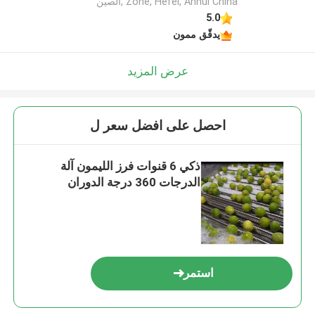
Zone, Hefei, Anhui China ,الصين
5.0
يدقّق ممون
عرض المزيد
احصل على افضل سعر ل
ذكي 6 قنوات فرز الليمون آلة
الدرجات 360 درجة الدوران
استمر