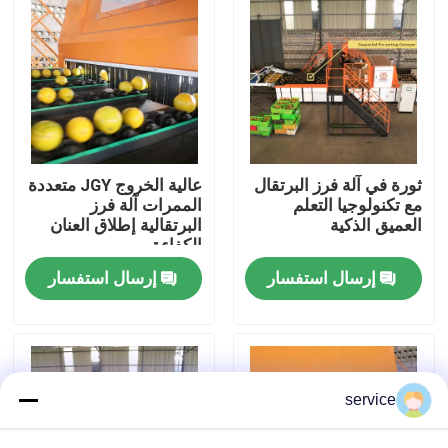
عرض الواقع الافتراضي
معلومات عنا
جولة في المعمل
ثورة في آلة فرز البرتقال
عالية الخروج JGY متعددة
مع تكنولوجيا التعلم
الممرات آلة فرز
العميق الذكية
البرتقالية إطلاق العنان
الكفاءة
مراقبة الجودة
إرسال استفسار
إرسال استفسار
اتصل بنا
أخبار
service
آلة فرز التمور