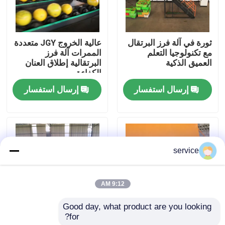
عرض الواقع الافتراضي
ثورة في آلة فرز البرتقال
عالية الخروج JGY متعددة
مع تكنولوجيا التعلم
الممرات آلة فرز
معلومات عنا
العميق الذكية
البرتقالية إطلاق العنان
الكفاءة
إرسال استفسار
إرسال استفسار
جولة في المعمل
مراقبة الجودة
service
اتصل بنا
9:12 AM
أخبار
Good day, what product are you looking 
for?
آلة تصنيف برتقالية ذات
التفتيش الخارجي
آلة فرز التمور