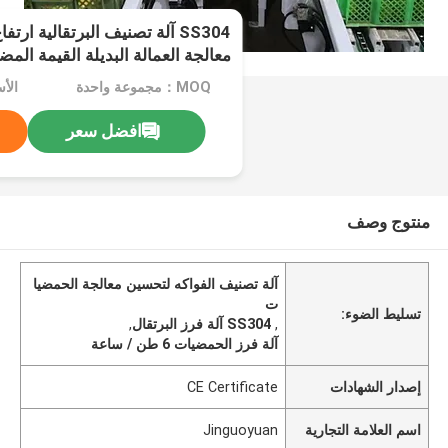
SS304 آلة تصنيف البرتقالية ا
معالجة العمالة البديلة القيمة المض
MOQ：مجموعة واحدة
الأ
افضل سعر
منتوج وصف
آلة تصنيف الفواكه لتحسين معالجة الحمضيا
ت
تسليط الضوء:
,
SS304 آلة فرز البرتقال
,
آلة فرز الحمضيات 6 طن / ساعة
إصدار الشهادات
CE Certificate
اسم العلامة التجارية
Jinguoyuan