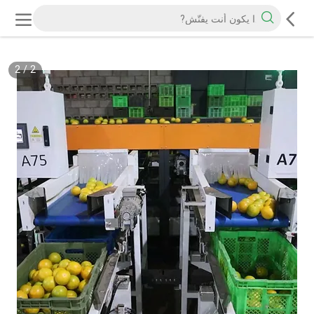
2
/
2