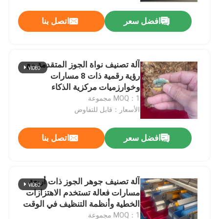
افضل سعر
اتصل بنا
آلة تصنيف نواة الجوز المتقدمة مع
رؤية رقمية ذات 8 مسارات
وخوارزميات مركزية الذكاء
الاصطناعي لتحديد الأشكال والألوان
MOQ：1 مجموعة
بدقة
الأسعار：قابل للتفاوض
افضل سعر
اتصل بنا
مسكن
آلة تصنيف جوهر الجوز ذات أربعة
منتجات
مسارات فعالة تستخدم الاهتزازات
الخطية وأنظمة التنظيف في الوقت
الحقيقي لإنتاج جودة الصادرات على
أشرطة فيديو
MOQ：1 مجموعة