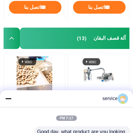
اتصل بنا
اتصل بنا
آلة قصف البقان
(13)
آلة قذف الفول السوداني
220 فولت 100000 قطعة
service
السريع
CE المعتمدة آلة قصف
البقان تصل إلى 2T الناتج
كل ساعة
7:17 PM
افضل سعر
افضل سعر
Good day, what product are you looking 