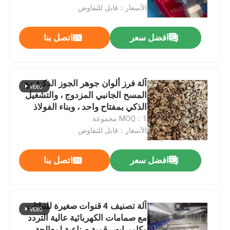
نطاق صغير
الأسعار：قابل للتفاوض
عرض الواقع الافتراضي
افضل سعر
اتصل بنا
معلومات عنا
آلة فرز ألوان جوهر الجوز الذكية مع
جولة في المعمل
المسح الجانبي المزدوج ، والتشغيل
الذكي بمفتاح واحد ، وبناء الفولاذ
المقاوم للصدأ 304
MOQ：1 مجموعة
مراقبة الجودة
الأسعار：قابل للتفاوض
اتصل بنا
افضل سعر
اتصل بنا
أخبار
آلة تصنيف 4 قنوات صغيرة للنباتات
مع صمامات الكهربائية عالية التردد
آلة فرز التمور
وكاميرات رقمية صناعية لمعالجة